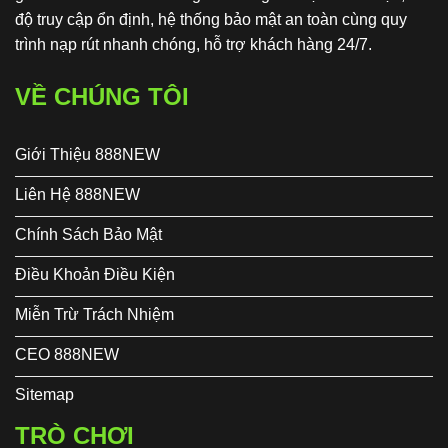
độ truy cập ổn định, hệ thống bảo mật an toàn cùng quy
trình nạp rút nhanh chóng, hỗ trợ khách hàng 24/7.
VỀ CHÚNG TÔI
Giới Thiệu 888NEW
Liên Hệ 888NEW
Chính Sách Bảo Mật
Điều Khoản Điều Kiện
Miễn Trừ Trách Nhiệm
CEO 888NEW
Sitemap
TRÒ CHƠI