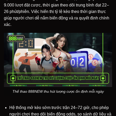
9.000 lượt đặt cược, thời gian theo dõi trung bình đạt 22–
26 phút/phiên. Việc hiển thị tỷ lệ kèo theo thời gian thực
giúp người chơi dễ nắm biến động và ra quyết định chính
xác.
Thể thao 888NEW thu hút lượng cược ổn định mỗi ngày
Hệ thống mở kèo sớm trước trận 24–72 giờ, cho phép
người chơi theo dõi biến động odds, so sánh dữ liệu và