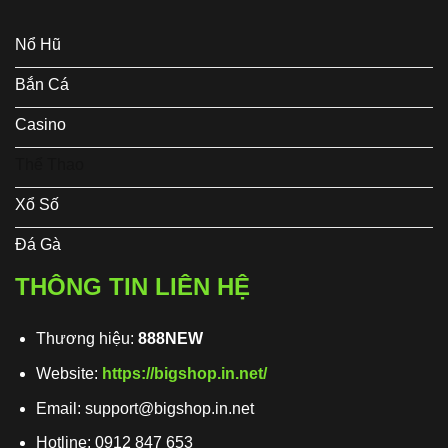
Nổ Hũ
Bắn Cá
Casino
Thể Thao
Xổ Số
Đá Gà
THÔNG TIN LIÊN HỆ
Thương hiệu:
888NEW
Website:
https://bigshop.in.net/
Email:
support@bigshop.in.net
Hotline: 0912 847 653