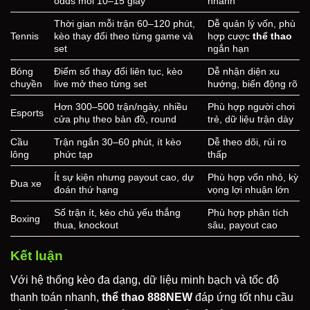
odds mỗi 10–15 giây
nhanh
Thời gian mỗi trận 60–120 phút,
Dễ quản lý vốn, phù
Tennis
kèo thay đổi theo từng game và
hợp cược
thể thao
set
ngắn hạn
Bóng
Điểm số thay đổi liên tục, kèo
Dễ nhận diện xu
chuyền
live mở theo từng set
hướng, biến động rõ
Hơn 300–500 trận/ngày, nhiều
Phù hợp người chơi
Esports
cửa phụ theo bản đồ, round
trẻ, dữ liệu trận dày
Cầu
Trận ngắn 30–60 phút, ít kèo
Dễ theo dõi, rủi ro
lông
phức tạp
thấp
Ít sự kiện nhưng payout cao, dự
Phù hợp vốn nhỏ, kỳ
Đua xe
đoán thứ hạng
vọng lợi nhuận lớn
Số trận ít, kèo chủ yếu thắng
Phù hợp phân tích
Boxing
thua, knockout
sâu, payout cao
Kết luận
Với hệ thống kèo đa dạng, dữ liệu minh bạch và tốc độ
thanh toán nhanh,
thể thao
888NEW
đáp ứng tốt nhu cầu